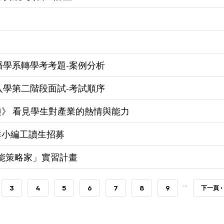
播學系轉學考考題-案例分析
入學第二階段面試-考試順序
種》 看見學生對產業的熱情與能力
群小編工讀生招募
 賦能策略家」實習計畫
…
E
PAGE
3
PAGE
4
PAGE
5
PAGE
6
PAGE
7
PAGE
8
PAGE
9
NEXT
下一頁 ›
PAGE