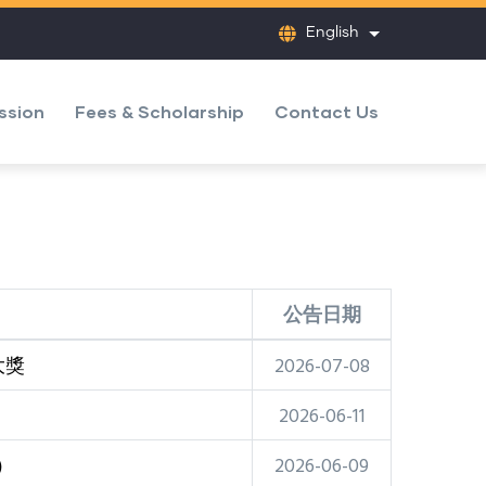
English
List additional
ssion
Fees & Scholarship
Contact Us
公告日期
大獎
2026-07-08
2026-06-11
）
2026-06-09