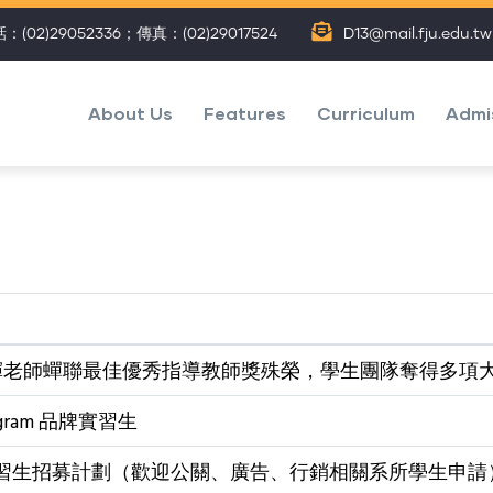
：(02)29052336；傳真：(02)29017524
D13@mail.fju.edu.tw
主
選
About Us
Features
Curriculum
Admi
單
(Eng)
輝老師蟬聯最佳優秀指導教師獎殊榮，學生團隊奪得多項
rogram 品牌實習生
E 實習生招募計劃（歡迎公關、廣告、行銷相關系所學生申請