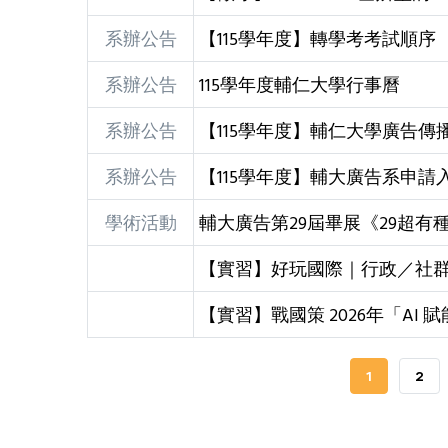
系辦公告
【115學年度】轉學考考試順序
系辦公告
115學年度輔仁大學行事曆
系辦公告
【115學年度】輔仁大學廣告傳
系辦公告
【115學年度】輔大廣告系申請
學術活動
輔大廣告第29屆畢展《29超有
【實習】好玩國際｜行政／社
【實習】戰國策 2026年「AI
CURRENT
1
PAG
2
PAGE