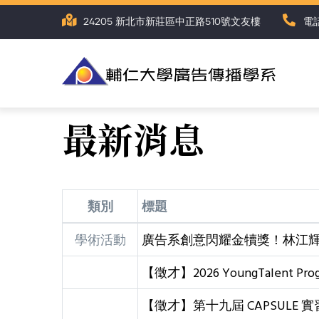
Skip
24205 新北市新莊區中正路510號文友樓
電話
to
main
content
最新消息
類別
標題
學術活動
廣告系創意閃耀金犢獎！林江
【徵才】2026 YoungTalent P
【徵才】第十九屆 CAPSUL