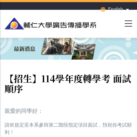
Skip
English
List
to
main
content
【招生】114學年度轉學考 面試
順序
親愛的同學好：
請依規定至本系參與第二階段指定項目面試，預祝你考試順
利！