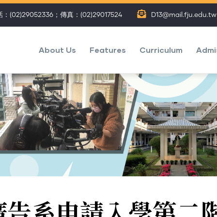
：(02)29052336；傳真：(02)29017524
D13@mail.fju.edu.tw
主
選
About Us
Features
Curriculum
Admi
單
(Eng)
】廣告系申請入學第二