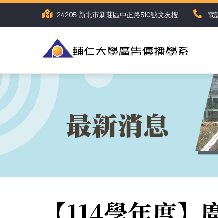
Skip
24205 新北市新莊區中正路510號文友樓
電話
to
main
content
【114學年度