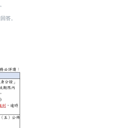
。
難回答。