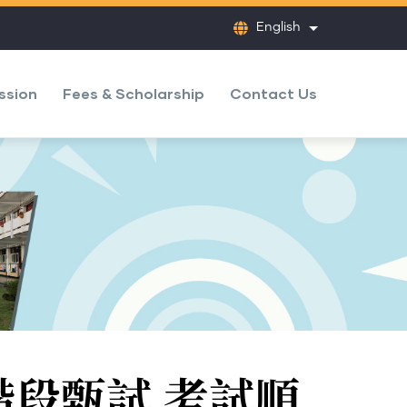
English
List additional
ssion
Fees & Scholarship
Contact Us
階段甄試 考試順