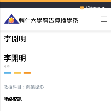
移
Chinese
列出
至
主
內
容
李開明
李開明
老師
教授科目：商業攝影
聯絡資訊