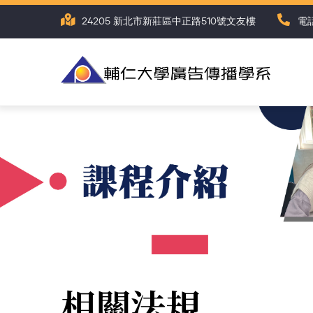
Skip
24205 新北市新莊區中正路510號文友樓
電話
to
main
content
相關法規