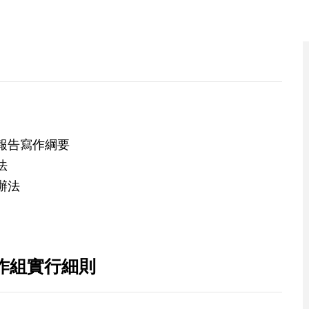
報告寫作綱要
法
辦法
作組實行細則