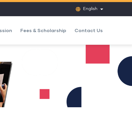
English
List additional
ssion
Fees & Scholarship
Contact Us