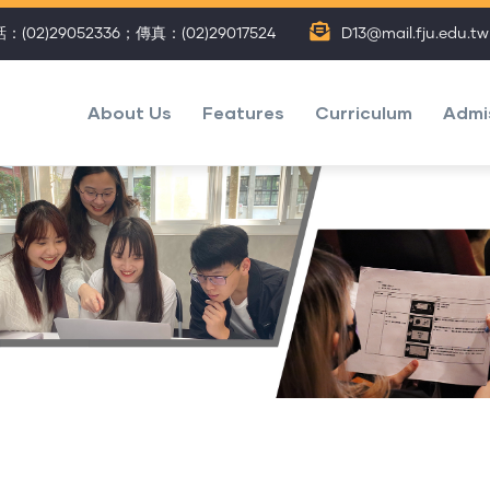
：(02)29052336；傳真：(02)29017524
D13@mail.fju.edu.tw
主
選
About Us
Features
Curriculum
Admi
單
(Eng)