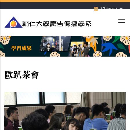
移
Chinese
列出
至
主
內
容
歐趴茶會