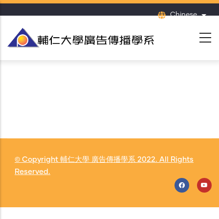
移
Chinese
列出
至
主
內
容
© Copyright
輔仁大學 廣告傳播學系
2022. All Rights
Reserved.