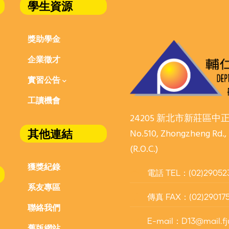
學生資源
獎助學金
企業徵才
實習公告
工讀機會
24205 新北市新莊區中
其他連結
No.510, Zhongzheng Rd.,
(R.O.C.)
獲獎紀錄
電話 TEL：(02)29052
系友專區
傳真 FAX：(02)29017
聯絡我們
E-mail：D13@mail.fj
舊版網站