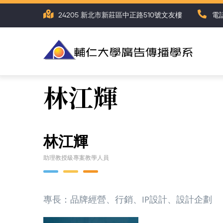
移
24205 新北市新莊區中正路510號文友樓
電話
至
主
內
容
林江輝
林江輝
助理教授級專案教學人員
專長：品牌經營、行銷、IP設計、設計企劃