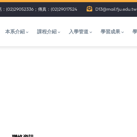
：(02)29052336；傳真：(02)29017524
D13@mail.fju.edu.tw
主
選
本系介紹
課程介紹
入學管道
學習成果
單