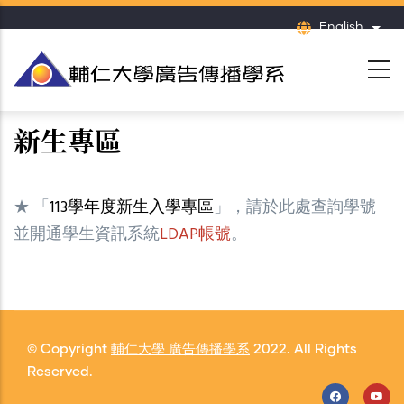
Skip
English
List
to
main
content
新生專區
★ 「
113學年度新生入學專區
」，請於此處查詢學號
並開通學生資訊系統
LDAP帳號
。
© Copyright
輔仁大學 廣告傳播學系
2022. All Rights
Reserved.