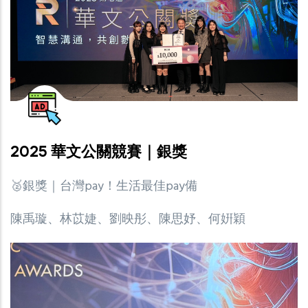
2025 華文公關競賽｜銀獎
🥈銀獎｜台灣pay！生活最佳pay備
陳禹璇、林苡婕、劉映彤、陳思妤、何姸穎