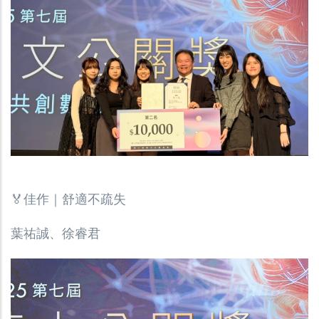
🏅佳作｜
舒適不疏失
葉祐誠、徐睿君