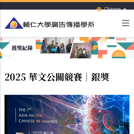
移
Chinese
列出
至
主
內
容
2025 華文公關競賽｜銀獎