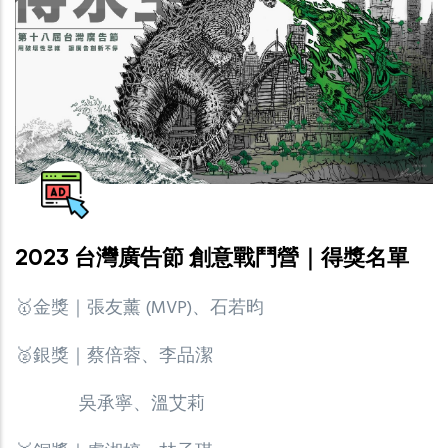
2023 台灣廣告節 創意戰鬥營｜得獎名單
🥇金獎｜張友薰 (MVP)、石若昀
🥈銀獎｜蔡倍蓉、李品潔
吳承寧、溫艾莉