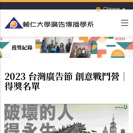
移
Chinese
列出
至
主
內
容
2023 台灣廣告節 創意戰鬥營｜
得獎名單