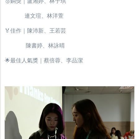
🥉銅獎｜盧湘婷、林子琪
連文瑄、林洋萱
🏅佳作｜陳沛新、王若芸
陳書婷、林詠晴
🌟最佳人氣獎｜蔡倍蓉、李品潔