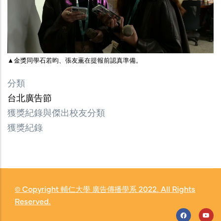
▲金獎同學石若昀、張友薫在提報前認真準備。
分類
台北廣告節
獲獎紀錄與傑出校友分類
獲獎紀錄
© Copyright
輔仁大學 廣告傳播學系
2022. All Rights
Reserved.