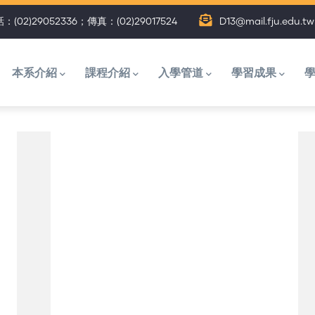
：(02)29052336；傳真：(02)29017524
D13@mail.fju.edu.tw
主
選
本系介紹
課程介紹
入學管道
學習成果
單