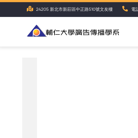
移
24205 新北市新莊區中正路510號文友樓
電話
至
主
內
容